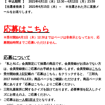
【 申込期間 】
2021年4月1日（木）12:30～4月12日（月）23:59
【当選者発表 】
2021年4月15日（木）～
※当選された方に直接メ
ールをお送りします。
応募はこちら
※受付開始4月1日（木）12:30まではページは非表示となっており、応
募開始時間までご応募いただけません。
応募について
「私とALC」
会員限定にて抽選の商品です。会員登録がお済みでない方
は、会員登録後にご応募のお手続きをお願いします。会員登録は
こちら
受付開始後上記記載の「応募はこちら」をクリックすると、
「三郎丸
2017 HAND FILLED」
商品ページをご確認いただけます。商品ページ末
尾にあります「応募はこちら」よりご応募ください。
三郎丸蒸留所に関するクイズを設けております。
必要事項を記入し
クイ
ズにお答えの上、ご応募ください。
ご応募は
お一人様1回まで
となります。