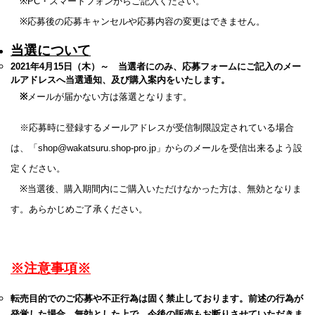
※PC・スマートフォンからご記⼊ください。
※応募後の応募キャンセルや応募内容の変更はできません。
当選について
2021年4⽉15⽇（木）～ 当選者にのみ、応募フォームにご記⼊のメー
ルアドレスへ当選通知、及び購⼊案内をいたします。
※
メールが届かない方は落選となります。
※応募時に登録するメールアドレスが受信制限設定されている場合
は、「shop@wakatsuru.shop-pro.jp」からのメールを受信出来るよう設
定ください。
※当選後、購⼊期間内にご購⼊いただけなかった⽅は、無効となりま
す。あらかじめご了承ください。
※注意事項※
転売⽬的でのご応募や不正⾏為は固く禁⽌しております。前述の⾏為が
発覚した場合、無効とした上で、今後の販売もお断りさせていただきま