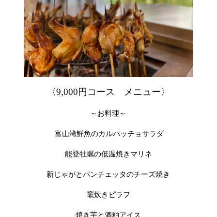
〈9,000円コース メニュー〉
～お料理～
富山湾鮮魚のカルパッチョサラダ
能登牡蠣の低温焼きマリネ
新じゃがとパンチェッタのチーズ焼き
竈炊きピラフ
焼き芋と酒粕アイス