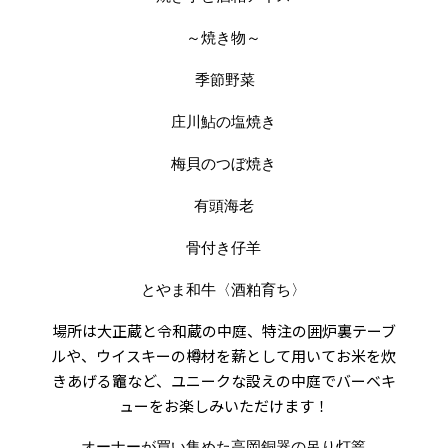
～焼き物～
季節野菜
庄川鮎の塩焼き
梅貝のつぼ焼き
有頭海老
骨付き仔羊
とやま和牛〈酒粕育ち〉
場所は大正蔵と令和蔵の中庭、特注の囲炉裏テーブ
ルや、ウイスキーの樽材を薪として用いてお米を炊
きあげる竈など、ユニークな設えの中庭でバーベキ
ューをお楽しみいただけます！
オーナーが買い集めた高岡銅器の吊り灯篭